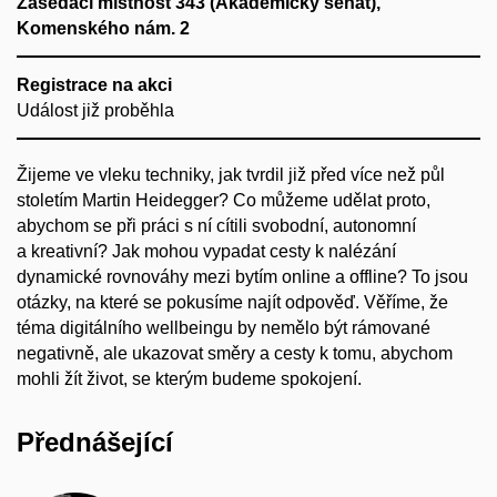
Zasedací místnost 343 (Akademický senát),
Komenského nám. 2
Registrace na akci
Událost již proběhla
Žijeme ve vleku techniky, jak tvrdil již před více než půl
stoletím Martin Heidegger? Co můžeme udělat proto,
abychom se při práci s ní cítili svobodní, autonomní
a kreativní? Jak mohou vypadat cesty k nalézání
dynamické rovnováhy mezi bytím online a offline? To jsou
otázky, na které se pokusíme najít odpověď. Věříme, že
téma digitálního wellbeingu by nemělo být rámované
negativně, ale ukazovat směry a cesty k tomu, abychom
mohli žít život, se kterým budeme spokojení.
Přednášející