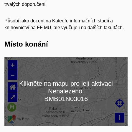
trvalých doporučení.
Působí jako docent na Katedře informačních studií a
knihovnictví na FF MU, ale vyučuje i na dalších fakultách.
Místo konání
+
–
Klikněte na mapu pro její aktivaci
⌂
Nenalezeno:
Načítám mapu…
⤢
BMB01N03016

i