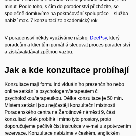
minut. Podle toho, s čím do poradenství přicházíte, se
společně domluvíme na pokračování spolupráce
–
služba
nabízí max. 7 konzultací za akademický rok.
V poradenství někdy využíváme nástroj
DeePsy
, který
poradcům a klientům pomáhá sledovat proces poradenství
a získávat/dávat zpětnou vazbu.
Jak a kde konzultace probíhají
Konzultace mají formu individuálního prezenčního nebo
online setkání s psychologem/terapeutem či
psycholožkou/terapeutkou. Délka konzultace je 50 min.
Místem setkání jsou nejčastěji konzultační místnosti
Poradenského centra na Žerotínově náměstí 9, část
konzultací však probíhá i mimo tyto prostory, proto
doporučujeme pečlivě číst instrukce v e-mailu s potvrzením
rezervace. Konzultace nabízíme v českém, anglickém