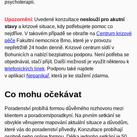
psychoterapii.
U
pozornění
: Uvedené konzultace
neslouží pro akutní
stavy
a krizové situace, kdy potřebujete pomoc co
nejdříve. V takovém případě se obraťte na
Centrum krizové
péče
Fakultní nemocnice Brno, které je v provozu
nepřetržitě 24 hodin denně. Krizové centrum sídlí v
Bohunicích a nabízí bezplatnou podporu. Není potřeba se
objednávat, stačí přijít.
Další možností je využít některou k
telefonických linek
.
Podporu také najdete
v aplikaci
Nepanikař
, která je ke stažení zdarma.
Co mohu očekávat
Poradenství probíhá formou důvěrného rozhovoru mezi
klientem a poradcem/poradkyní. Na prvním setkání se
obvykle věnujeme mapování aktuální situace a důvodům,
které vás do poradenství přivedly. Konzultace probíhají
osobně nebo online formou. Délka jednoho setkání je 50