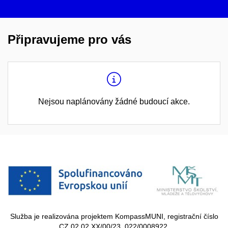
Připravujeme pro vás
Nejsou naplánovány žádné budoucí akce.
Služba je realizována projektem KompassMUNI, registrační číslo
CZ.02.02.XX/00/23_022/0008922.